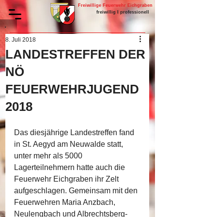
Freiwillige Feuerwehr Eichgraben
freiwillig I professionell
8. Juli 2018
LANDESTREFFEN DER
NÖ
FEUERWEHRJUGEND
2018
Das diesjährige Landestreffen fand 
in St. Aegyd am Neuwalde statt, 
unter mehr als 5000 
Lagerteilnehmern hatte auch die 
Feuerwehr Eichgraben ihr Zelt 
aufgeschlagen. Gemeinsam mit den 
Feuerwehren Maria Anzbach, 
Neulengbach und Albrechtsberg-