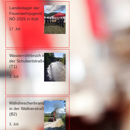
Landeslager der
Feuerwehrjugend
NÖ 2026 in Küb
17. Juli
Wasserrohrbruch in
der Schubertstraße
(T1)
3. Juli
Mähdrescherbrand
in der Wallnerstraße
(B2)
3. Juli