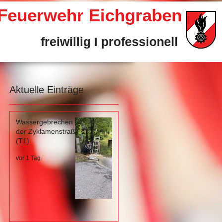
e Feuerwehr Eichgraben
freiwillig I professionell
Aktuelle Einträge
Wassergebrechen in
der Zyklamenstraße
(T1)
vor 1 Tag