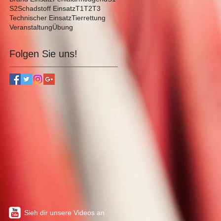
S2
Schadstoff Einsatz
T1
T2
T3
Technischer Einsatz
Tierrettung
Veranstaltung
Übung
Folgen Sie uns!
Sieh dir unsere Videos an