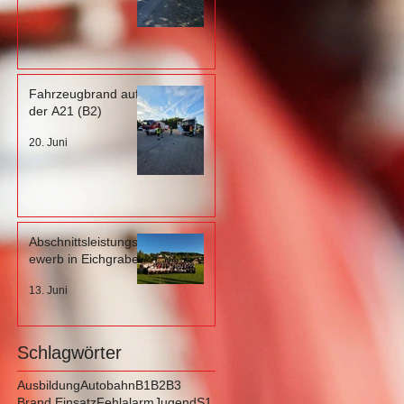
Fahrzeugbrand auf
der A21 (B2)
20. Juni
Abschnittsleistungsb
ewerb in Eichgraben
13. Juni
Schlagwörter
Ausbildung
Autobahn
B1
B2
B3
Brand Einsatz
Fehlalarm
Jugend
S1