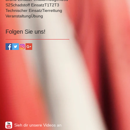
S2
Schadstoff Einsatz
T1
T2
T3
Technischer Einsatz
Tierrettung
Veranstaltung
Übung
Folgen Sie uns!
Sieh dir unsere Videos an