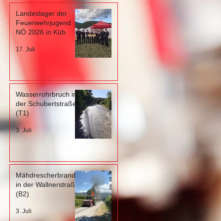
Landeslager der
Feuerwehrjugend
NÖ 2026 in Küb
17. Juli
Wasserrohrbruch in
der Schubertstraße
(T1)
3. Juli
Mähdrescherbrand
in der Wallnerstraße
(B2)
3. Juli