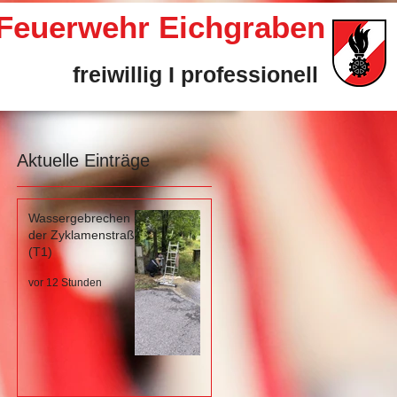
e Feuerwehr Eichgraben
freiwillig I professionell
Aktuelle Einträge
Wassergebrechen in
der Zyklamenstraße
(T1)
vor 12 Stunden