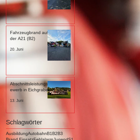
Fahrzeugbrand auf
der A21 (B2)
20. Juni
Abschnittsleistungsb
ewerb in Eichgraben
13. Juni
Schlagwörter
Ausbildung
Autobahn
B1
B2
B3
Brand Einsatz
Fehlalarm
Jugend
S1