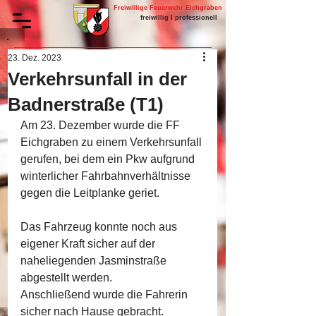
Freiwillige Feuerwehr Eichgraben
freiwillig I professionell
23. Dez. 2023
Verkehrsunfall in der
Badnerstraße (T1)
Am 23. Dezember wurde die FF 
Eichgraben zu einem Verkehrsunfall 
gerufen, bei dem ein Pkw aufgrund 
winterlicher Fahrbahnverhältnisse 
gegen die Leitplanke geriet.
Das Fahrzeug konnte noch aus 
eigener Kraft sicher auf der 
naheliegenden Jasminstraße 
abgestellt werden.
Anschließend wurde die Fahrerin 
sicher nach Hause gebracht. 