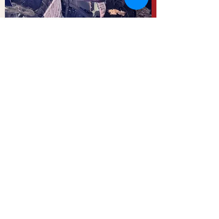
21. Jan.
Verkehrsunfall auf der
Badner Straße (T1)