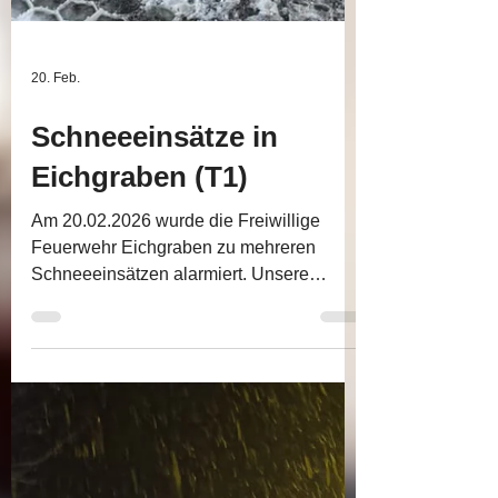
20. Feb.
Schneeeinsätze in
Eichgraben (T1)
Am 20.02.2026 wurde die Freiwillige
Feuerwehr Eichgraben zu mehreren
Schneeeinsätzen alarmiert. Unsere
Aufgaben bestanden darin,
liegengebliebene Fahrzeuge mittels
Anschiebehilfe oder Seilwinde wieder
mobil zu machen sowie durch Schneelast
umgestürzte Bäume sicher zu entfernen.
Zwischendurch war ein kurzer