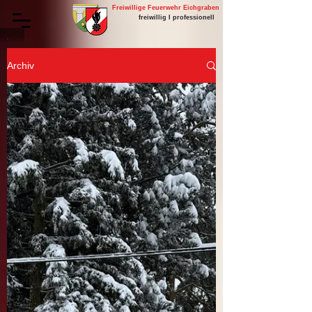
Freiwillige Feuerwehr Eichgraben
freiwillig I professionell
Archiv