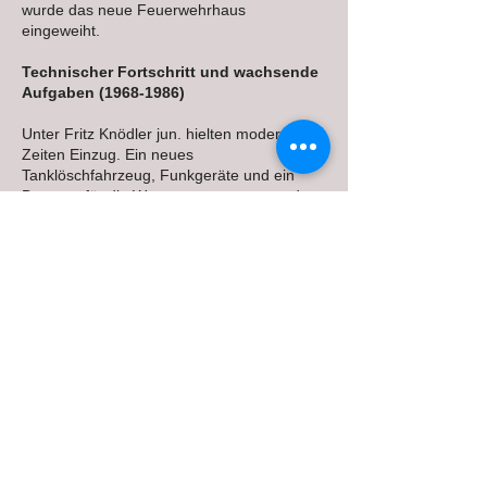
wurde das neue Feuerwehrhaus
eingeweiht.
Technischer Fortschritt und wachsende
Aufgaben
(1968-1986)
Unter Fritz Knödler jun. hielten moderne
Zeiten Einzug. Ein neues
Tanklöschfahrzeug, Funkgeräte und ein
Brunnen für die Wasserversorgung wurden
angeschafft. Eichgraben war Vorreiter bei
der Funkalarmierung. Ein Katastrophenplan
wurde erstellt, und das 75-jährige Jubiläum
gefeiert. In den 80ern folgten neue
Atemschutzgeräte, ein Kommandofahrzeug
und ein Atemluftkompressor. Der
Innenminister besuchte die Feuerwehr, und
das Feuerwehrhaus wurde erweitert.
Neue Führung, neue Technik
(1986-
2021)
Die Freiwillige Feuerwehr erlebte zwischen
1986 und 2011 eine Ära des Wandels,