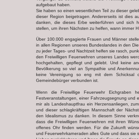
aufgebaut haben.
Sie haben so einen wesentlichen Teil zu dieser geleb
dieser Region beigetragen. Andererseits ist dies 
danken, die dieses Erbe weiterführen und sich h
stellen, um ihren Nächsten zu helfen, wann immer Hilf
Über 100.000 engagierte Frauen und Männer stelle
in allen Regionen unseres Bundeslandes in den Die
zu jeder Tages- und Nachtzeit helfen sie rasch, pun
den Freiwilligen Feuerwehren unseres Landes wer
hochgehalten, gepflegt und gelebt. Und keine an
Bevölkerung so viel an Sympathie und Anerkennung
keine Vereinigung so eng mit dem Schicksa
Gemeindebürger verbunden ist.
Wenn die Freiwillige Feuerwehr Eichgraben 
Festveranstaltungen, einer Fahrzeugsegnung und ei
mir als Landeshauptfrau ein Herzensanliegen, zum
und dieser schlagkräftigen Mannschaft der Nächste
den Idealismus zu danken. In diesem Sinne verkn
dass die Freiwilligen Feuerwehren mit ihren Wün
offenes Ohr finden werden. Für die Zukunft wüns
und Feuerwehrkameraden alles Gute und dass sie s