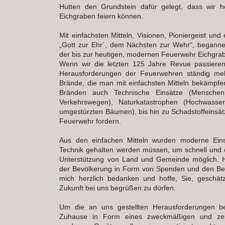
Hutten den Grundstein dafür gelegt, dass wir h
Eichgraben feiern können.
Mit einfachsten Mitteln, Visionen, Pioniergeist un
„Gott zur Ehr´, dem Nächsten zur Wehr“, begann
der bis zur heutigen, modernen Feuerwehr Eichgrab
Wenn wir die letzten 125 Jahre Revue passiere
Herausforderungen der Feuerwehren ständig me
Brände, die man mit einfachsten Mitteln bekämpfe
Bränden auch Technische Einsätze (Menschen
Verkehrswegen), Naturkatastrophen (Hochwasse
umgestürzten Bäumen), bis hin zu Schadstoffeinsät
Feuerwehr fordern.
Aus den einfachen Mitteln wurden moderne Eins
Technik gehalten werden müssen, um schnell und ef
Unterstützung von Land und Gemeinde möglich. H
der Bevölkerung in Form von Spenden und den Bes
mich herzlich bedanken und hoffe, Sie, geschät
Zukunft bei uns begrüßen zu dürfen.
Um die an uns gestellten Herausforderungen b
Zuhause in Form eines zweckmäßigen und ze