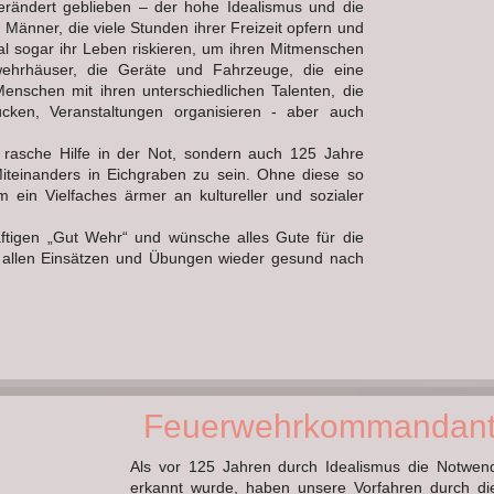
erändert geblieben – der hohe Idealismus und die
Männer, die viele Stunden ihrer Freizeit opfern und
l sogar ihr Leben riskieren, um ihren Mitmenschen
wehrhäuser, die Geräte und Fahrzeuge, die eine
nschen mit ihren unterschiedlichen Talenten, die
cken, Veranstaltungen organisieren - aber auch
 rasche Hilfe in der Not, sondern auch 125 Jahre
Miteinanders in Eichgraben zu sein. Ohne diese so
ein Vielfaches ärmer an kultureller und sozialer
äftigen „Gut Wehr“ und wünsche alles Gute für die
on allen Einsätzen und Übungen wieder gesund nach
Feuerwehrkommandan
Als vor 125 Jahren durch Idealismus die Notwend
erkannt wurde, haben unsere Vorfahren durch d