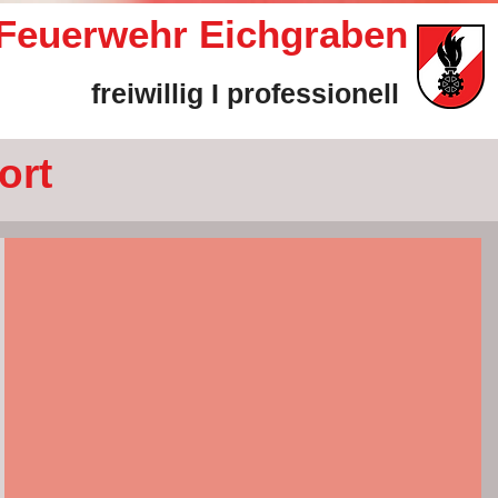
e Feuerwehr Eichgraben
freiwillig I professionell
ort