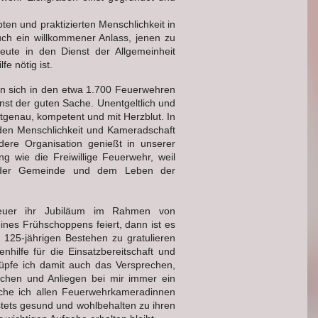
ten und praktizierten Menschlichkeit in
auch ein willkommener Anlass, jenen zu
eute in den Dienst der Allgemeinheit
e nötig ist.
n sich in den etwa 1.700 Feuerwehren
nst der guten Sache. Unentgeltlich und
ktgenau, kompetent und mit Herzblut. In
den Menschlichkeit und Kameradschaft
dere Organisation genießt in unserer
 wie die Freiwillige Feuerwehr, weil
l der Gemeinde und dem Leben der
heuer ihr Jubiläum im Rahmen von
nes Frühschoppens feiert, dann ist es
 125-jährigen Bestehen zu gratulieren
nhilfe für die Einsatzbereitschaft und
üpfe ich damit auch das Versprechen,
schen und Anliegen bei mir immer ein
che ich allen Feuerwehrkameradinnen
tets gesund und wohlbehalten zu ihren