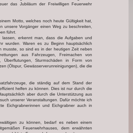
euer das Jubiläum der Freiwilligen Feuerwehr
d einem Motto, welches noch heute Gültigkeit hat,
en unsere Vorgänger einen Weg zu beschreiten,
en führt.
n lassen, erkennt man, dass die Aufgaben und
hr wurden. Waren es zu Beginn hauptsächlich
n musste, so sind es in der heutigen Zeit neben
rettungen aus Fahrzeugen, Freimachen von
r, Überflutungen, Sturmschäden in Form von
zen (Ölspur, Gewässerverunreinigungen), die die
atzfahrzeuge, die ständig auf dem Stand der
fizient helfen zu können. Dies ist nur durch die
auptsächlich aber durch die Unterstützung aus
uch unserer Veranstaltungen. Dafür möchte ich
zte Eichgrabnerinnen und Eichgrabner auch in
ewältigen zu können, bedarf es neben einem
itgemäßen Feuerwehrhauses, dem erwähnten