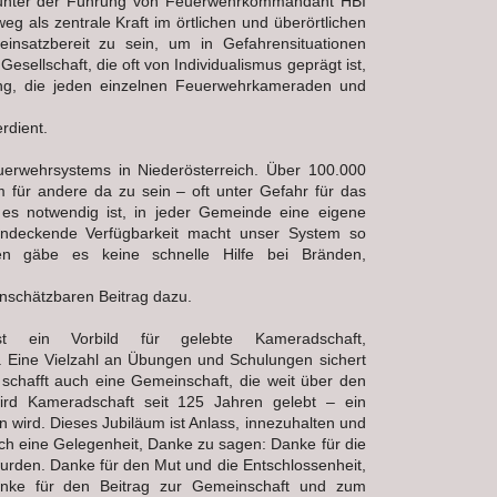
h unter der Führung von Feuerwehrkommandant HBI
 als zentrale Kraft im örtlichen und überörtlichen
einsatzbereit zu sein, um in Gefahrensituationen
 Gesellschaft, die oft von Individualismus geprägt ist,
stung, die jeden einzelnen Feuerwehrkameraden und
rdient.
euerwehrsystems in Niederösterreich. Über 100.000
 für andere da zu sein – oft unter Gefahr für das
es notwendig ist, in jeder Gemeinde eine eigene
ndeckende Verfügbarkeit macht unser System so
ren gäbe es keine schnelle Hilfe bei Bränden,
unschätzbaren Beitrag dazu.
st ein Vorbild für gelebte Kameradschaft,
. Eine Vielzahl an Übungen und Schulungen sichert
 schafft auch eine Gemeinschaft, die weit über den
ird Kameradschaft seit 125 Jahren gelebt – ein
 wird. Dieses Jubiläum ist Anlass, innezuhalten und
uch eine Gelegenheit, Danke zu sagen: Danke für die
wurden. Danke für den Mut und die Entschlossenheit,
anke für den Beitrag zur Gemeinschaft und zum