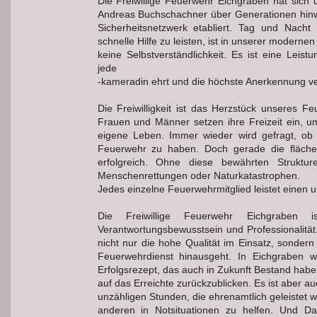
Die Freiwillige Feuerwehr Eichgraben hat sic
Andreas Buchschachner über Generationen hinweg
Sicherheitsnetzwerk etabliert. Tag und Nacht 
schnelle Hilfe zu leisten, ist in unserer modernen
keine Selbstverständlichkeit. Es ist eine Lei
jede
-kameradin ehrt und die höchste Anerkennung ve
Die Freiwilligkeit ist das Herzstück unseres F
Frauen und Männer setzen ihre Freizeit ein, um
eigene Leben. Immer wieder wird gefragt, ob 
Feuerwehr zu haben. Doch gerade die fläche
erfolgreich. Ohne diese bewährten Struktu
Menschenrettungen oder Naturkatastrophen.
Jedes einzelne Feuerwehrmitglied leistet einen 
Die Freiwillige Feuerwehr Eichgraben i
Verantwortungsbewusstsein und Professionalität
nicht nur die hohe Qualität im Einsatz, sondern
Feuerwehrdienst hinausgeht. In Eichgraben w
Erfolgsrezept, das auch in Zukunft Bestand haben
auf das Erreichte zurückzublicken. Es ist aber a
unzähligen Stunden, die ehrenamtlich geleistet 
anderen in Notsituationen zu helfen. Und D