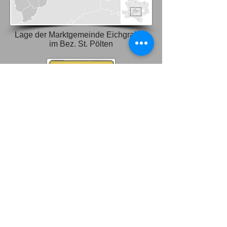
Lage der Marktgemeinde Eichgraben
im Bez. St. Pölten
Ortswappen der
Marktgemeinde
Eichgraben