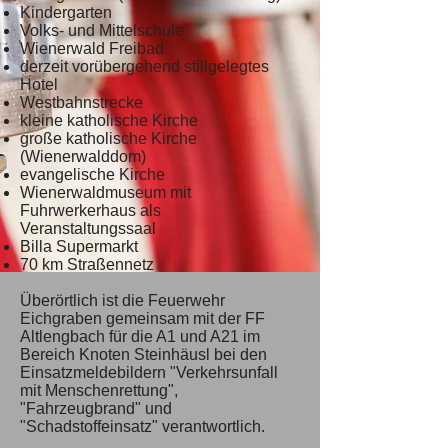
Kindergarten
Volks- und Mittelschule
Wienerwald Freibad
derzeit vorübergehend stillgelegtes
Hotel
Westbahnstrecke
kleine katholische Kirche
große katholische Kirche
(Wienerwalddom)
evangelische Kirche
Wienerwaldmuseum mit
Fuhrwerkerhaus als
Veranstaltungssaal
Billa Supermarkt
70 km Straßennetz
Überörtlich ist die Feuerwehr
Eichgraben gemeinsam mit der FF
Altlengbach für die A1 und A21 im
Bereich Knoten Steinhäusl bei den
Einsatzmeldebildern "Verkehrsunfall
mit Menschenrettung",
"Fahrzeugbrand" und
"Schadstoffeinsatz" verantwortlich.