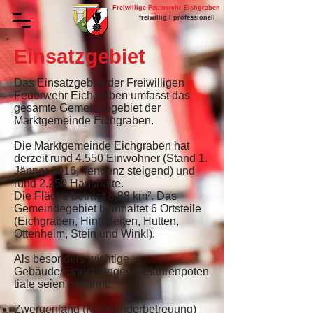
Freiwillige Feuerwehr Eichgraben
freiwillig I professionell
Einsatzgebiet
Das Einsatzgebiet der Freiwilligen
Feuerwehr Eichgraben umfasst das
gesamte Gemeindegebiet der
Marktgemeinde Eichgraben.
Die Marktgemeinde Eichgraben hat
derzeit rund 4.550 Einwohner (Stand 1.
Jänner 2016, Tendenz steigend) und
rund 2.250 Haushalte.
Die Fläche beträgt 8,88 km². Das
Gemeindegebiet beinhaltet 6 Ortsteile
(Eichgraben, Hinterleiten, Hutten,
Ottenheim, Stein und Winkl).
Als besonders wichtige
Gebäude/Einrichtungen/Gefahrenpoten
tiale seien erwähnt:
Zwergenland (Kleinkinderbetreuung)