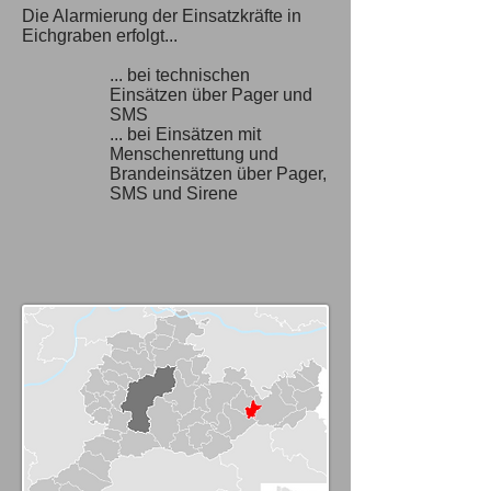
Die Alarmierung der Einsatzkräfte in
Eichgraben erfolgt...
... bei technischen
Einsätzen über Pager und
SMS
... bei Einsätzen mit
Menschenrettung und
Brandeinsätzen über Pager,
SMS und Sirene