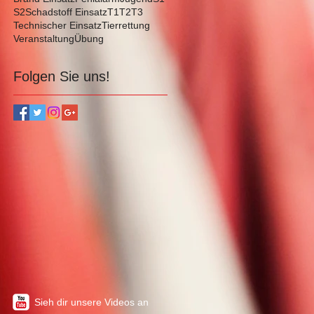
S2
Schadstoff Einsatz
T1
T2
T3
Technischer Einsatz
Tierrettung
Veranstaltung
Übung
Folgen Sie uns!
Sieh dir unsere Videos an