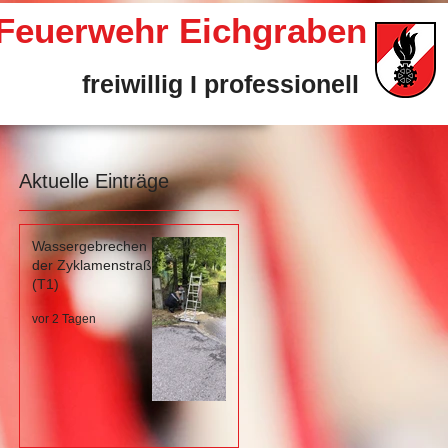
e Feuerwehr Eichgraben
freiwillig I professionell
Aktuelle Einträge
Wassergebrechen in
der Zyklamenstraße
(T1)
vor 2 Tagen