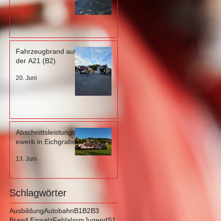
Fahrzeugbrand auf
der A21 (B2)
20. Juni
Abschnittsleistungsb
ewerb in Eichgraben
13. Juni
Schlagwörter
Ausbildung
Autobahn
B1
B2
B3
Brand Einsatz
Fehlalarm
Jugend
S1