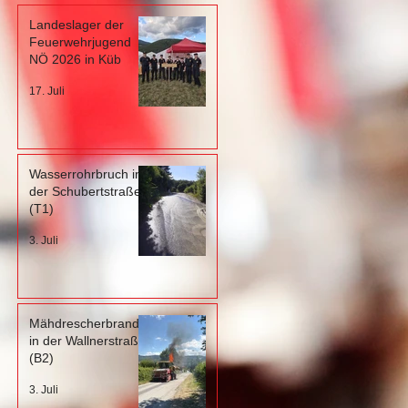
Landeslager der
Feuerwehrjugend
NÖ 2026 in Küb
17. Juli
Wasserrohrbruch in
der Schubertstraße
(T1)
3. Juli
Mähdrescherbrand
in der Wallnerstraße
(B2)
3. Juli