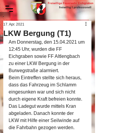
Freiwillige Feuerwehr Eichgraben
freiwillig I professionell
17. Apr. 2021
LKW Bergung (T1)
Am Donnerstag, den 15.04.2021 um 
12:45 Uhr, wurden die FF 
Eichgraben sowie FF Altlengbach 
zu einer LKW Bergung in der 
Burwegstraße alarmiert.
Beim Eintreffen stellte sich heraus, 
dass das Fahrzeug im Schlamm 
eingesunken war und sich nicht 
durch eigene Kraft befreien konnte. 
Das Ladegut wurde mittels Kran 
abgeladen. Danach konnte der 
LKW mit Hilfe einer Seilwinde auf 
die Fahrbahn gezogen werden.  