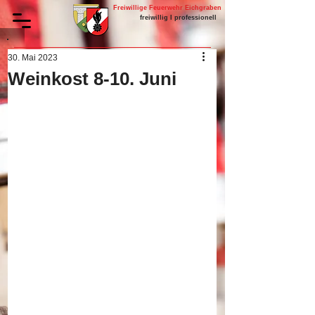
Freiwillige Feuerwehr Eichgraben
freiwillig I professionell
30. Mai 2023
Weinkost 8-10. Juni