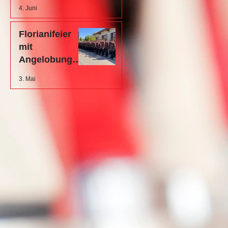
der Feuerwehr
4. Juni
Eichgraben
Florianifeier
mit
Angelobung
von 10 neuen
3. Mai
Mitgliedern