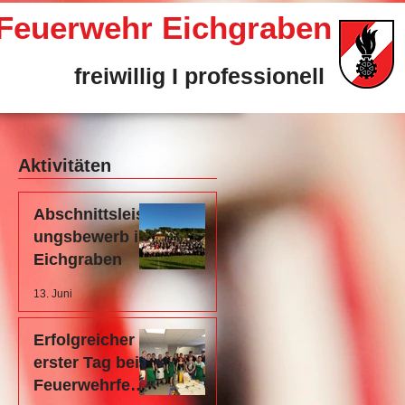
e Feuerwehr Eichgraben
freiwillig I professionell
Aktivitäten
Abschnittsleist
ungsbewerb in
Eichgraben
13. Juni
Erfolgreicher
erster Tag beim
Feuerwehrfest