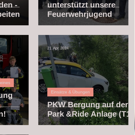
den -
unterstützt unsere
eiten
Feuerwehrjugend
21. Apr. 2024
meines
Einsätze & Übungen
ung
PKW Bergung auf der
n!
Park &Ride Anlage (T1)