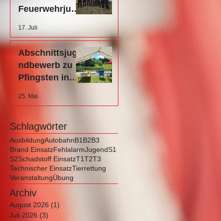
Feuerwehrjuge
nd NÖ 2026 in
17. Juli
Küb
Abschnittsjuge
ndbewerb zu
Pfingsten in
Neustift-
25. Mai
Innermanzing
Schlagwörter
Ausbildung
Autobahn
B1
B2
B3
Brand Einsatz
Fehlalarm
Jugend
S1
S2
Schadstoff Einsatz
T1
T2
T3
Technischer Einsatz
Tierrettung
Veranstaltung
Übung
Archiv
August 2026
(1)
1 Beitrag
Juli 2026
(3)
3 Beiträge